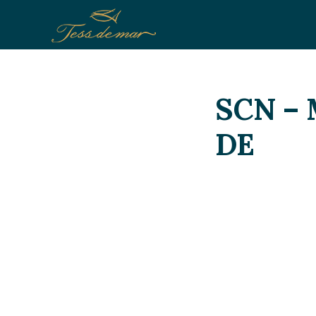
SCN – 
DE